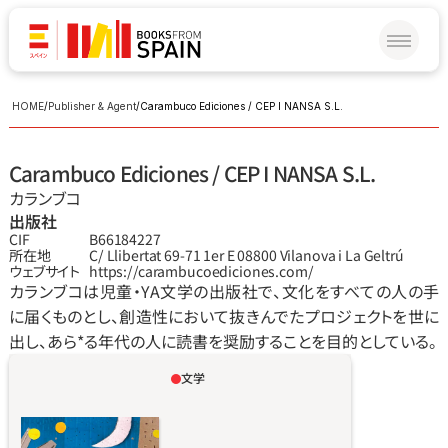
HOME
/
Publisher & Agent
/
Carambuco Ediciones / CEP I NANSA S.L.
Carambuco Ediciones / CEP I NANSA S.L.
カランブコ
出版社
CIF
B66184227
所在地
C/ Llibertat 69-71 1er E 08800 Vilanova i La Geltrú
ウェブサイト
https://carambucoediciones.com/
カランブコは児童‧YA文学の出版社で、文化をすべての人の手
に届くものとし、創造性において抜きんでたプロジェクトを世に
出し、あら*る年代の人に読書を奨励することを目的としている。
文学
ある日とつぜん眠りこんで、地球をまっくらに
してしまった太陽のお話。どうすればまた地球
を明るく照らせる？ なんとかしなくちゃと、