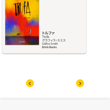
も違っている。彼らの視線はより強く、共感的
で、寛大だ。黒いラブラドール犬、トルファの目
を通して、働き者だが感情的には淡白な父親、
ホセ・ルイスの家族の日常が描かれる。愛する
ということの様々な形を描いた物語であり、老
いた夫婦、病気の母親、そして冷淡な父親の沈
トルファ
Trufa
黙を破ろうとする娘という、繊細な家族の記録
詳しく見る
グラフィラ・スミス
でもある。
Glàfira Smith
Brink Books