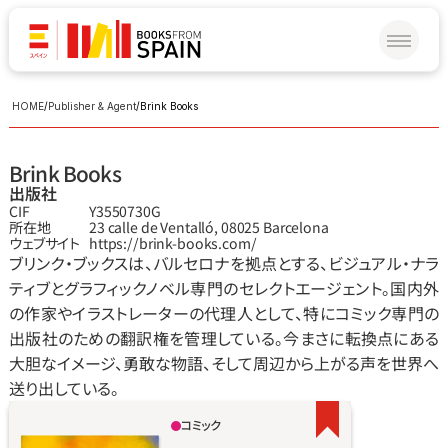
HOME
/
Publisher & Agent
/
Brink Books
Brink Books
出版社
CIF
Y3550730G
所在地
23 calle de Ventalló, 08025 Barcelona
ウェブサイト
https://brink-books.com/
ブリンク・ブックスは、バルセロナを拠点とする、ビジュアル・ナラ
ティブとグラフィックノベル専門のセレクトエージェント。国内外
の作家やイラストレーターの代理人として、特にコミック専門の
出版社のための翻訳権を管理している。今まさに転換点にある
大胆なイメージ、勇敢な物語、そして周辺から上がる声を世界へ
送り出している。
コミック
犬の色の見方は私たちと異なり、世界の捉え方