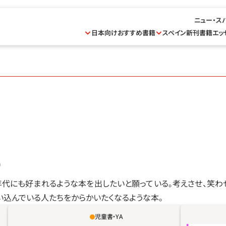
ニュー・ス
日本向けおすすめ書籍
スペイン新刊書籍
エッ
)
年代にも好まれるような本を出したいと願っている。考えさせ、笑わ
込んでいる人たちをからかいたくなるような本。
児童書・YA
ふたりの姉妹が笑い、遊びながら、体の部分の
読者はふ