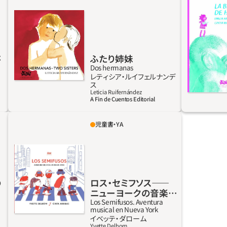
名前を挙げていく。腕、目、心臓……。口頭伝承
船に乗っ
である〈スカートの遊び〉を直接取り入れた、つ
物が豊富
い歌いたくなるような二か国語（スペイン語と
心地よい
英語）の詩の本。水彩画が乳幼児向けの本のイ
ェとその
ラストに使われることはあまりないが、その絵
で命がけ
た
ふたり姉妹
を見ただけでページを開きたくなる。
旅。ひと
Dos hermanas
レティシア‧ルイフェルナンデ
平和に暮
詳しく見る
ス
は前者の
Leticia Ruifernández
A Fin de Cuentos Editorial
り、付録
絵がある
児童書・YA
バートがいなくなった。ニューヨーク・ソルフ
いを認識す
ァンディ音楽学校の仲間たち、ミア、エリック、
サミラ、ジャスティンは、秋祭りにクインテッ
トで参加するためにバートを見つけなければ
ならない。どこに行ったのか？ バートは音楽
の
ロス‧セミフソス――
に夢中なので、音楽のある所ならどこだって彼
ニューヨークの音楽ア
のいる可能性がある。必死になって街の通りや
ドベンチャー
Los Semifusos. Aventura
musical en Nueva York
バーや劇場に行ってはバートを捜し歩くうち、
詳しく見る
イベッテ‧ダローム
友人たちはラテン音楽やジャズ、クラシックに
Yvette Delhom