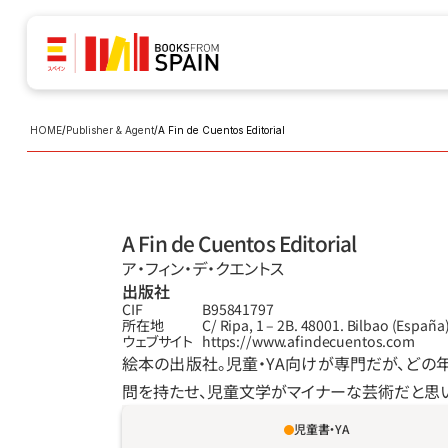
HOME
/
Publisher & Agent
/
A Fin de Cuentos Editorial
A Fin de Cuentos Editorial
ア‧フィン‧デ‧クエントス
出版社
CIF
B95841797
所在地
C/ Ripa, 1 – 2B. 48001. Bilbao (España
ウェブサイト
https://www.afindecuentos.com
絵本の出版社。児童‧YA向けが専門だが、どの
問を持たせ、児童文学がマイナーな芸術だと思い
児童書・YA
カルメレは獣医学生時代から、野生動物に関わ