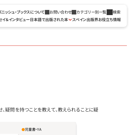
パニッシュ・ブックスについて
お問い合わせ
カテゴリー別一覧
検索
セイ＆インタビュー
日本語で出版された本
スペイン出版界お役立ち情報
せ、疑問を持つことを教えて、教えられることに疑
児童書・YA
たつの旅に居合わせる。ひとつは大型