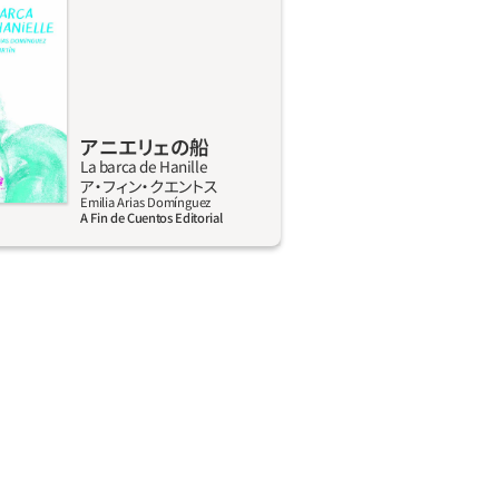
た女の子の幸せな旅で、食べ物や飲み
にあり、夜はダンスを踊り、波の音が
眠りを誘う。もうひとつは、アニエリ
母親、他の乗客たちが薄っぺらな小舟
で海を渡る、苦難に満ちた不確かな
アニエリェの船
りは休暇のため、もうひとりは安全で
La barca de Hanille
らせる場所を見つけるための旅だ。絵
詳しく見る
ア‧フィン‧クエントス
ストーリーを語るが、本文は後者を語
Emilia Arias Domínguez
A Fin de Cuentos Editorial
の虫メガネを使うと見つけられる隠し
。ふたりの少女はやがて出会い、お互
るようになる。