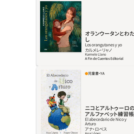
る仕事がしたいとはっきり思っていた。その情
熱は冷めることなく、43歳の今、彼女はボルネ
オ島（インドネシア）でオランウータンの保護
と回復を目的とした大規模なNGOを率いてい
る。本書では、自然とともにあった幼少期、学
オランウータンとわ
し
業、野生動物回復センターでの最初の仕事の
Los orangutanes y yo
日々、ボランティアとして働くためにジャカル
詳しく見る
カルメレ‧リャノ
タに降り立ったこと、そしてゴミの中で棒につ
Karmele Llano
A Fin de Cuentos Editorial
ながれるひどい生活を送っていた飼育下のオ
ランウータン、ジョジョとの出会いが人生に与
児童書・YA
えた衝撃について語っている。オランウータン
アルファベットの文字をツールとして、読者の
は、ボルネオ島とスマトラ島にのみ生息する霊
たくさんの好奇心にアプローチするために、兄
長類の一種で、その生存は深刻な危機に瀕して
弟のふたりがこのストーリーですることとい
いる。そのため、本書では彼らの生活について
えば、散歩すること、観察すること、冗談を言う
語るだけではなく、類人猿たちの知性の高さ
こと、そして何よりも発見することだ。なぜっ
ニコとアルトゥーロ
や、アブラヤシ農園によって荒廃した彼らの環
て、わたしたちが知っていること、知らないこ
アルファベット練習帳
境、彼らとそこに住む人々のニーズについても
と、想像することが、ふたりと歩むどんな冒険
El abecedario de Nico y
Arturo
紹介する。
の中にもあるから。
詳しく見る
アナ・ロペス
Ana López