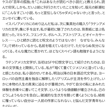
ケスの『百年の孤独』を「これはあなたが読むべき小説だ」と教えられ、読
んで仰天。しかも、だいぶ前に刊行されていたことを知って、版元の新潮社
に「こんなすごい小説、もっと宣伝しなくちゃダメじゃないか」と言った、と
エッセイに書いている。
　イスパノアメリカにのめり込んだ私は、次に集英社の箱入り「ラテンアメ
リカの文学」集に手を出す。私が最初に魅了されたのは、背表紙に並ぶ名
前だった。マルケス、フエンテス、ボルヘス、アストリアス、ビオイ＝カサー
レス……。ひと続きに読むと呪文のようではないか！　なぜなら、みんな
「ス」で終わっているから。名前を唱えているだけで、ただならぬ気分にな
ってくる。そんな魔力に惹かれて、ほどなくスペイン語も勉強するようにな
る。
　ラテンアメリカ文学が、当初はSFや幻想文学として紹介されたのは、日
本の文学風土と関係している。私が「暗くて重くてジメジメと湿っている」
と感じたのは、私小説のせいである。明治以降の日本語近代文学は、ヨー
ロッパの自然主義を独自に解釈したリアリズムが主流を作り上げた。い
かに本物の人生の真実に迫るかが重視され、やがて自分の恥にまみれた
体験を赤裸々に書いてこそ文学、というような価値観が確立される。己の
どうしようもなさを告白し、破滅的な生き方を競って書くようになる。結核
に罹っていない自分は一人前の作家になれない、と悩んだ文学青年もい
たぐらいだ。