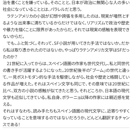
治を書くことを嫌っている。そのことと、日本が政治に無関心な人の多い
社会になっていることとは、パラレルだと思う。
　ラテンアメリカの小説が幻想や誇張を多用したのは、現実が唖然とす
るような出来事に満ちているからだけではなく、リアリズムで政治や歴史
や暴力を描くことに限界があったからだ。それでは現実の感触を表現でき
ないからだ。
　でも、ふと気づく。それって、SF小説が用いてきた手法ではないか。だか
ら私は取り憑かれたのではないか。やっぱりラテンアメリカ文学はSFだっ
たのか？
　21世紀に入ってからは、スペイン語圏の作家も世代交代し、私と同世代
の書き手が活躍するようになった。20世紀後半の「ブーム」の世代と違っ
て、一見ポストモダン的な手法を駆使しながら、社会や歴史と格闘してい
る作品が増えた。それはスペイン文学も同じで、その意味では20世紀に
比べ、双方の小説の感触が似てきたと思う。それどころか、日本語の現代
文学も近似してきている。私自身、ボラーニョ以降の作家には親近感を覚
える。
それはすなわち、読み手たちもスペイン語圏の現代文学に、近寄りやすく
なっていることを意味するのではないだろうか。どんどん翻訳するチャン
スである！