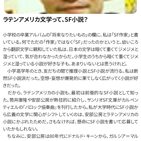
ラテンアメリカ文学って、SF小説？
小学校の卒業アルバムの「将来なりたいもの」の欄に、私は「SF作家」と書
いている。何でただの「作家」ではなく「SF」だったのかというと、幼いころ
から翻訳文学に親和していた私は、日本の文学は暗くて重くてジメジメと
湿っていて、気が合わなかったからだ。小学生のうちから暗くて重くてジメ
ジメと湿っている小説が好きな子も、あまりいないとは思うけれど。
　小学高学年のとき、友だちの間で推理小説とSF小説が流行る。私は断
然SF小説派だった。空想・妄想が爆発的に果てしなく広がってく小説が好
きだった。
　だから、ラテンアメリカの小説も、最初は前衛的なSF小説として知っ
た。筒井康隆や安部公房が熱狂的に紹介し、サンリオSF文庫がカルペン
ティエルの『バロック協奏曲』を刊行したから。私が大学時代にSF小説か
ら広義の文学に関心がシフトしていくのは、安部公房とラテンアメリカの
小説にかぶれたためだ。さもなければ、懸命にSF小説を書いて応募して
いたかもしれない。
　ちなみに、安部公房は80年代にドナルド・キーンから、ガルシア＝マル