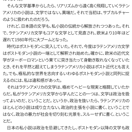
　そんな文学基準からしたら、リアリズムから遠く高く飛翔していくラテン
アメリカの小説は、文学ではない。異端だ。それで当初は、サブカルチャー
のように扱われたのだろう。
　けれど、日本語の文学も、私小説の伝統から解放されつつあった。それ
で、ラテンアメリカ文学もコアな文学として見直され、欧米より10年ほど
遅れて1980年代に大ブームとなった。
　時代はポストモダンに突入していた。それで、今度はラテンアメリカ文学
はポストモダン小説の一端として解釈され始めた。確かに、欧米の近代文
学がヌーボーロマンという果てに突き当たって身動き取れなくなっていた
とき、それを平然と超えてしまうラテンアメリカ小説はポスト近代とも言え
た。でも、極私的な世界を志向するいわゆるポストモダン小説と同列に捉
えるのには、私は違和感があった。
　それはラテンアメリカの文学は、極めてヘビーな現実と格闘していたか
らだ。私がラテンアメリカ文学から学んだことの一つは、文学は政治を扱
ってよいのだ、ということだ。というか、政治を抜いたら、ラテンアメリカの
ほとんどの小説は成り立たない。政治的主張を小説に書く、ということで
はなく、政治の暴力が社会を切り刻む光景を、スルーせずに書く、というこ
とだ。
　日本の私小説は政治を忌避してきたし、ポストモダン以降の文学も政