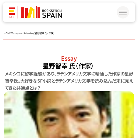
HOME
/
Essay and Interview
/
星野智幸 氏（作家） 
Essay
星野智幸 氏（作家） 
メキシコに留学経験があり、ラテンアメリカ文学に精通した作家の星野
智幸氏。大好きなSF小説とラテンアメリカ文学を読み込んだ末に見え
てきた共通点とは？