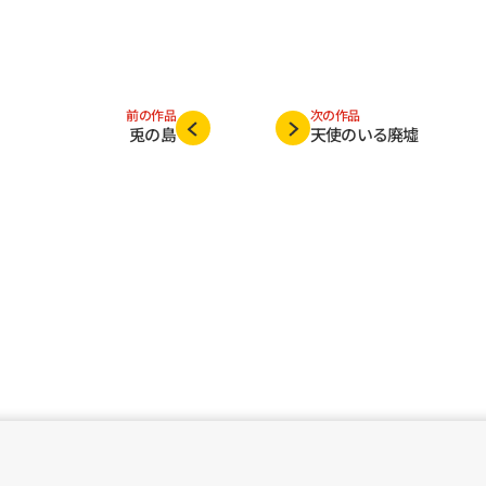
前の作品
次の作品
兎の島
天使のいる廃墟