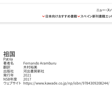
ニュー・ス
日本向けおすすめ書籍
スペイン新刊書籍
エッ
祖国
Patria
著者名
Fernando Aramburu
翻訳
木村裕美
出版社
河出書房新社
発行年
2021
NSB年度
2017
ウェブサイト
https://www.kawade.co.jp/np/isbn/9784309208244/