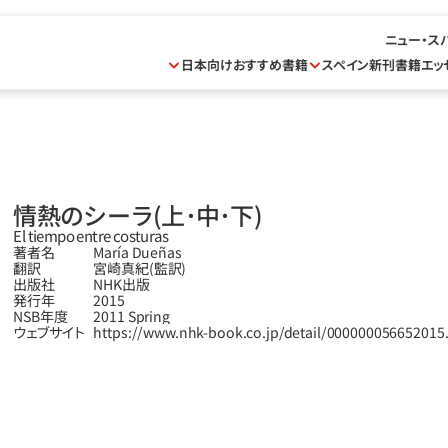
ニュー・ス
日本向けおすすめ書籍
スペイン新刊書籍
エッ
情熱のシーラ（上･中･下）
El tiempo entre costuras  
著者名
María Dueñas
翻訳
宮崎真紀（監訳）
出版社
NHK出版
発行年
2015
NSB年度
2011 Spring
ウェブサイト
https://www.nhk-book.co.jp/detail/000000056652015