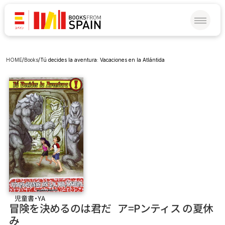
HOME
/
Books
/
Tú decides la aventura: Vacaciones en la Atlántida
児童書・YA
冒険を決めるのは君だ   ア=Pンティス の夏休
み