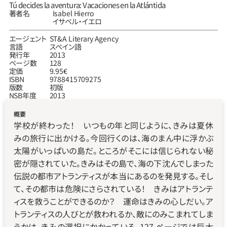
Tú decides la aventura: Vacaciones en la Atlántida
著者名
Isabel Hierro
イサベル‧イエロ
エージェント
ST&A Literary Agency
言語
スペイン語
発行年
2013
ページ数
128
定価
9.95€
ISBN
9788415709275
版数
初版
NSB年度
2013
概要
学校が終わった！　いつもの年と同じように、きみは夏休
みの旅行に出かける。今回行くのは、海のまん中に浮かぶ
太陽がいっぱいの島だ。ところがそこには信じられない秘
密が隠されていた。きみはその島で、海の下沈んでしまった
伝説の都市アトランティスが本当にあるのを発見する。そし
て、その都市は危険にさらされている！　きみはアトランテ
ィスを救うことができるのか？　運命はきみの心しだい。ア
トランティスの人びとが救われるか、敵にのみこまれてしま
うかは、きみの選択にかかっている。127 ページでは巨大