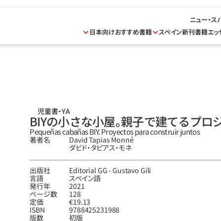
ニュー・ス
日本向けおすすめ書籍
スペイン新刊書籍
エッ
児童書・YA
BIYの小さな小屋。親子で建てるプロ
Pequeñas cabañas BIY. Proyectos para construir juntos
著者名
David Tapias Monné
ダビド‧タピアス‧モネ
出版社
Editorial GG - Gustavo Gili
言語
スペイン語
発行年
2021
ページ数
128
定価
€19.13
ISBN
9788425231988
版数
初版