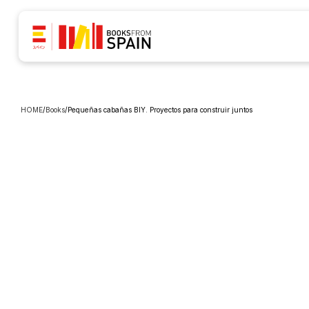
HOME
/
Books
/
Pequeñas cabañas BIY. Proyectos para construir juntos