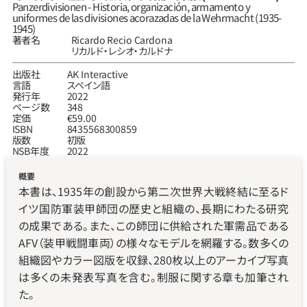
Panzerdivisionen - Historia, organización, armamento y 
uniformes de las divisiones acorazadas de la Wehrmacht (1935-
1945)
著者名
Ricardo Recio Cardona
リカルド‧レシオ‧カルドナ
出版社
AK Interactive
言語
スペイン語
発行年
2022
ページ数
348
定価
€59.00
ISBN
8435568300859
版数
初版
NSB年度
2022
概要
本書は、1935年の創設から第二次世界大戦終結に至るド
イツ国防軍装甲師団の歴史と組織の、長期にわたる研究
の成果である。また、この師団に供給された軍需品である
AFV（装甲戦闘車両）の様々なモデルを網羅する。数多くの
組織図やカラー図版を収録、280枚以上のアーカイブ写真
は多くの未発表写真を含む。制服に関する章も加筆され
た。