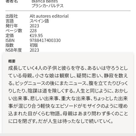
著者名
Blanca Baltés
ブランカ‧バルテス
出版社
Alt autores editorial
言語
スペイン語
発行年
2023
ページ数
228
定価
€19.95
ISBN
9788417400330
版数
初版
NSB年度
2023
概要
成長していく4人の子供と彼らを守る、あるいは守ろうとし
ている母親。小さな娘は観察し、疑問に思い、静寂を数え
る。ビッグニュースの後にまたニュース、腹を立てたりびっく
りしたり、陰謀は道を険しくする。人生と同じように、おかし
い出来事、悲しい出来事、重大な出来事、ちょっとした出来
事が混じり合う軽快なエピソードがモザイクのように埋め
込まれた目がくらむ物語。母親はあまり問わず多くのこと
に口を閉ざす。だが人生は待ったなしで続いていく。