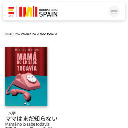
HOME
/
Books
/
Mamá no lo sabe todavía
文学
ママはまだ知らない
Mamá no lo sabe todavía