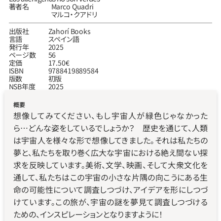
著者名
Marco Quadri
マルコ・クアドリ
出版社
Zahorí Books
言語
スペイン語
発行年
2025
ページ数
56
定価
17.50€
ISBN
9788419889584
版数
初版
NSB年度
2025
概要
想像してみてください、もし宇宙人が緑色じゃなかった
ら…どんな姿をしているでしょうか？　歴史を通じて、人類
は宇宙人を様々な形で想像してきました。それは私たちの
夢と、私たちを取り巻く広大な宇宙における絶え間ない探
求を反映しています。美術、文学、映画、そして大衆文化を
通して、私たちはこの宇宙の小さな片隅の向こうにある生
命の可能性について調査しつづけ、アイデアを形にしつづ
けています。この旅が、宇宙の謎を夢見て調査しつづける
ための、インスピレーションとなりますように！