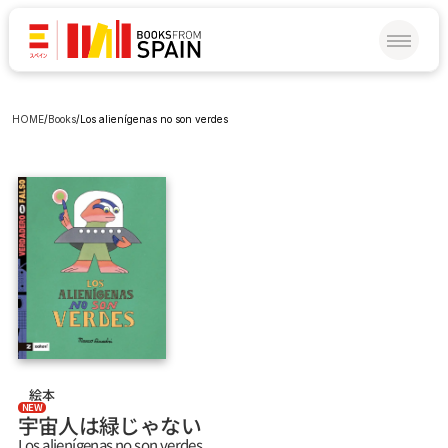
HOME
/
Books
/
Los alienígenas no son verdes
絵本
NEW
宇宙人は緑じゃない
Los alienígenas no son verdes