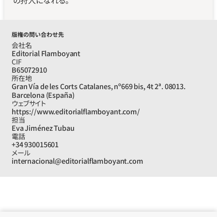
の狩人になれる。
版権の問い合わせ先
会社名
Editorial Flamboyant
CIF
B65072910
所在地
Gran Vía de les Corts Catalanes, nº669 bis, 4t 2ª. 08013. 
Barcelona (España)
ウェブサイト
https://www.editorialflamboyant.com/
担当
Eva Jiménez Tubau
電話
+34 930015601
メール
internacional@editorialflamboyant.com