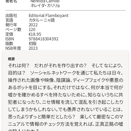
著者名
Nereida Carrillo
ネレイダ‧カリリョ
出版社
Editorial Flamboyant
言語
カタルーニャ語
発行年
2022
ページ数
120
定価
€18.95
ISBN
9788418304392
版数
初版
NSB年度
2023
概要
それは何？　だれがそれを作り出すの？　そしてなにより、
目的は？　ソーシャルネットワークを通じて私たちは日々、
操作された画像や映像、陰謀論、ディープフェイクや悪意の
あるボットを目にする。それだけではなく、何が本当で何が
嘘かを確かめるすべを持たないために、知らないうちに共
犯者になったり、ニセ情報を流して混乱を引き起こしたり
してしまうかもしれない。でも愚弄されないでいることは、
思ったよりずっと簡単だとしたら？　楽しくて厳密なこのマ
ニュアルで情報のチェック方法を覚えれば、正真正銘の噓