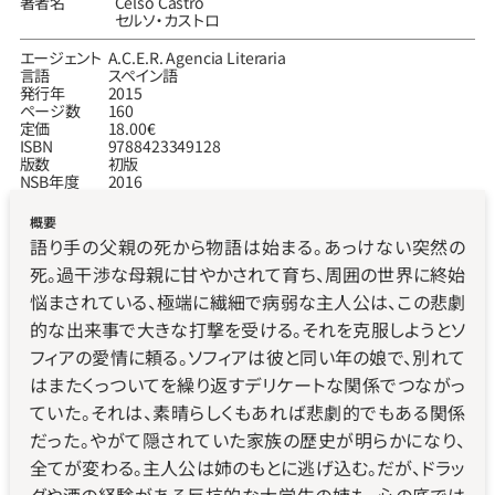
著者名
Celso Castro
セルソ‧カストロ
エージェント
A.C.E.R. Agencia Literaria
言語
スペイン語
発行年
2015
ページ数
160
定価
18.00€
ISBN
9788423349128
版数
初版
NSB年度
2016
概要
語り手の父親の死から物語は始まる。あっけない突然の
死。過干渉な母親に甘やかされて育ち、周囲の世界に終始
悩まされている、極端に繊細で病弱な主人公は、この悲劇
的な出来事で大きな打撃を受ける。それを克服しようとソ
フィアの愛情に頼る。ソフィアは彼と同い年の娘で、別れて
はまたくっついてを繰り返すデリケートな関係でつながっ
ていた。それは、素晴らしくもあれば悲劇的でもある関係
だった。やがて隠されていた家族の歴史が明らかになり、
全てが変わる。主人公は姉のもとに逃げ込む。だが、ドラッ