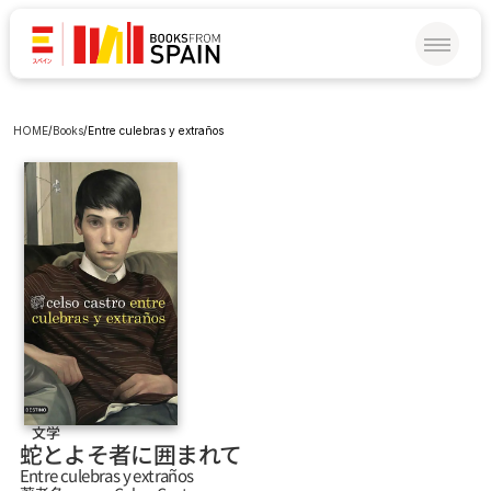
HOME
/
Books
/
Entre culebras y extraños
文学
蛇とよそ者に囲まれて
Entre culebras y extraños