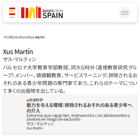
HOME
/
Authors
/
Xus Martín
Xus Martín
ザス‧マルティン
バルセロナ大学教育学部教授、同大GREM（道徳教育研究グル
ープ）メンバー。価値観教育、サービスラーニング、排除されるお
それのある青少年問題の専門家であり、これらのテーマについ
て多くの出版物を出している。
社会科学
能力を与える環境：排除されるおそれのある青少年へ
の介入
Entornos que capacitan. Intervención c on adolescentes y 
jóvenes en riesgo de exclusión
ザス‧マルティン
Xus Martín