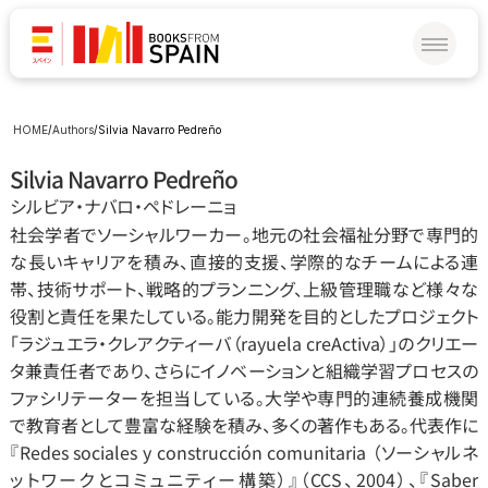
HOME
/
Authors
/
Silvia Navarro Pedreño
Silvia Navarro Pedreño
シルビア‧ナバロ‧ペドレーニョ
社会学者でソーシャルワーカー。地元の社会福祉分野で専門的
な長いキャリアを積み、直接的支援、学際的なチームによる連
帯、技術サポート、戦略的プランニング、上級管理職など様々な
役割と責任を果たしている。能力開発を目的としたプロジェクト
「ラジュエラ‧クレアクティーバ（rayuela creActiva）」のクリエー
タ兼責任者であり、さらにイノベーションと組織学習プロセスの
ファシリテーターを担当している。大学や専門的連続養成機関
で教育者として豊富な経験を積み、多くの著作もある。代表作に
『Redes sociales y construcción comunitaria （ソーシャルネ
ットワークとコミュニティー構築）』（CCS、2004）、『Saber 