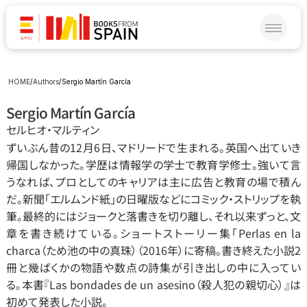
HOME
/
Authors
/
Sergio Martín García
Sergio Martín García
セルヒオ‧マルティン
ずいぶん昔の12月6日、マドリードで生まれる。英国へ出ていき
帰国しなかった。学歴は情報学の学士で教育学修士。強いて言
うなれば、プロとしてのキャリアは主に広告と教育の場で積ん
だ。新聞「エルムンド紙」の日曜版などにコミック‧ストリップを執
筆。最終的にはジョークと落書きを切り離し、それ以来ずっと、文
章を書き続けている。ショートストーリー集「Perlas en la 
charca（ため池の中の真珠）（2016年）に寄稿。書き終えた小説2
冊と幾ばくかの物語や数点の詩集が引き出しの中に入ってい
る。本書『Las bondades de un asesino（殺人犯の親切心）』は
初めて発表した小説。