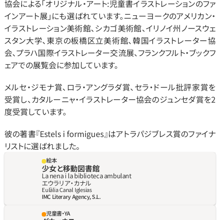
協会による「オリジナル・アート:児童書イラストレーションのファ
インアート展」にも選ばれています。ニューヨークのアメリカン・
イラストレーション美術館、シカゴ美術館、イリノイ州ノースウェ
スタン大学、東京の板橋区立美術館、韓国イラストレーター協
会、プラハ国際イラストレーター交流展、フランクフルト・ブックフ
ェアでの展覧会に参加しています。
メルセ・ジモナ賞、ロラ・アングラダ賞、セラ・ドール批評家賞を
受賞し、カタルーニャ・イラストレーター協会のジュンセダ賞を2
度受賞しています。
彼の著書『Estels i formigues』はアトラパジブレス賞のファイナ
リストに選ばれました。
絵本
少女と移動図書館
La nena i la biblioteca ambulant
エウラリア・カナル
Eulàlia Canal Iglesias
IMC Literary Agency, S.L.
児童書・YA