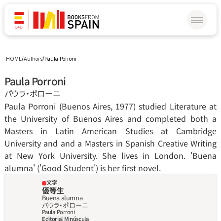
HOME
/
Authors
/
Paula Porroni
Paula Porroni
パウラ‧ポローニ
Paula Porroni (Buenos Aires, 1977) studied Literature at 
the University of Buenos Aires and completed both a 
Masters in Latin American Studies at Cambridge 
University and and a Masters in Spanish Creative Writing 
at New York University. She lives in London. 'Buena 
alumna' ('Good Student') is her first novel.
文学
優等生
Buena alumna
パウラ‧ポローニ
Paula Porroni
Editorial Minúscula