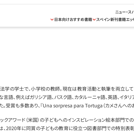
ニュー・ス
日本向けおすすめ書籍
スペイン新刊書籍
エッ
れ。法学の学士で、小学校の教師。現在は教育活動と執筆を両立し
な言語、例えばガリシア語、バスク語、カタルーニャ語、英語、イタリ
賞も多数あり、『Una sorpresa para Tortuga（カメさんへの
ックアワード（米国）の子どもへのインスピレーション絵本部門での最優秀賞
の凧）』は、2020年に同賞の子どもの教育に役立つ図書部門での特別表