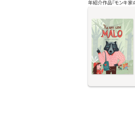
年紹介作品『モンキ家の
オオカミのワルは花
ズミのウヌボレとい
っしょに森を見守り
てリサイクル。だけ
う悪い子じゃないの
ょうか？ 本作は自
カンドチャンスを描