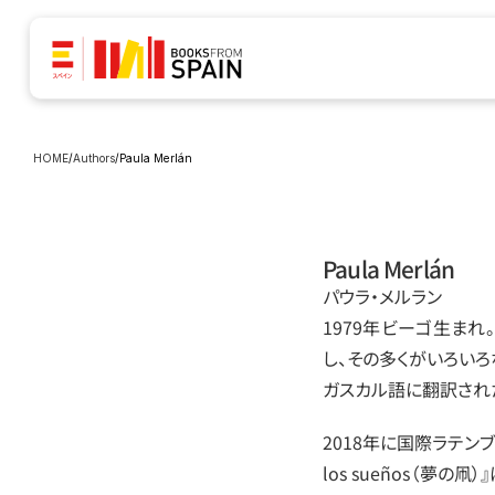
HOME
/
Authors
/
Paula Merlán
Paula Merlán
パウラ‧メルラン
1979年ビーゴ生ま
し、その多くがいろいろ
ガスカル語に翻訳された。受
2018年に国際ラテンブ
los sueños（夢