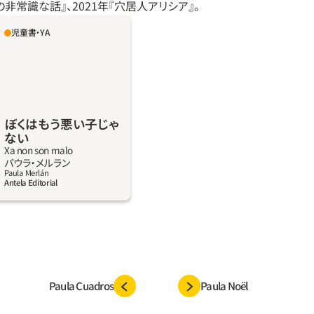
非常識な話』、2021年『穴居人アリシア』。
児童書・YA
咲く森で、友だちのハリネ
っしょに暮らしている。い
、道で見つけたごみを拾っ
ど、ワルは信用されない。も
に。分かってもらえるでし
然と友情、そして何よりセ
ぼくはもう悪い子じゃ
ない
く、美しい物語。
Xa non son malo
詳しく見る
パウラ‧メルラン
Paula Merlán
Antela Editorial
Paula Cuadros
Paula Noël