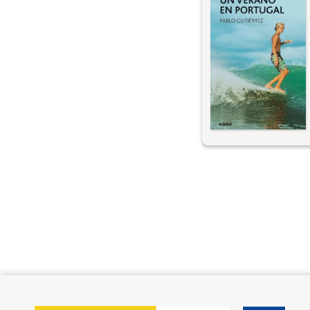
台にして描く、イニ
やかで扱いやすい波
かってきていた。ボ
一波をうまく回避し
ヌ！ 漕ぐんだ！ 
たよ。