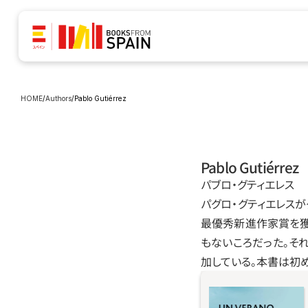
HOME
/
Authors
/
Pablo Gutiérrez
Pablo Gutiérrez
パブロ‧グティエレス
パグロ‧グティエレス
最優秀新進作家賞を獲得した小
もないころだった。そ
加している。本書は初
高校入学を控えた少