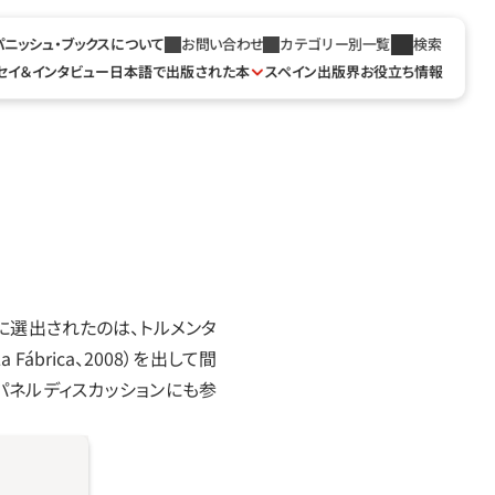
パニッシュ・ブックスについて
お問い合わせ
カテゴリー別一覧
検索
セイ＆インタビュー
日本語で出版された本
スペイン出版界お役立ち情報
に選出されたのは、トルメンタ
Fábrica、2008）を出して間
パネルディスカッションにも参
。
もそうする