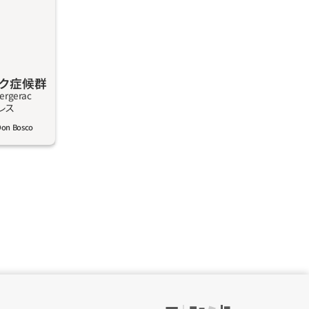
、友人を無
てはいけな
値のあるよ
な話は何も
友だちや、
ック症候群
校で退屈し
Bergerac
ゃない。こ
しく見る
レス
有名で、並
Don Bosco
、名をシラ