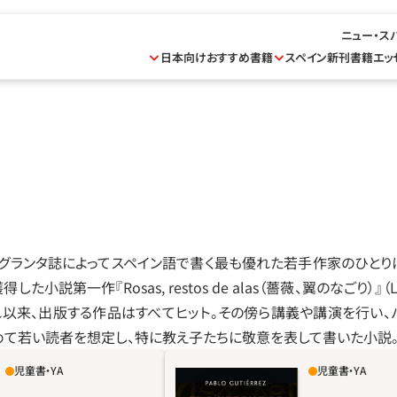
ニュー・ス
日本向けおすすめ書籍
スペイン新刊書籍
エッ
がグランタ誌によってスペイン語で書く最も優れた若手作家のひとり
説第一作『Rosas, restos de alas（薔薇、翼のなごり）』（La 
れ以来、出版する作品はすべてヒット。その傍ら講義や講演を行い、
めて若い読者を想定し、特に教え子たちに敬意を表して書いた小説
児童書・YA
児童書・YA
年の夏を、友情と家族を土
私はありふれた少女だった。だれで