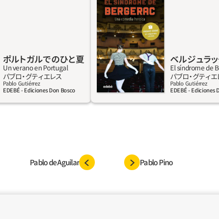
シエーションの物語。しな
ように、学校へ行き、両親とケンカし
がゆっくりと私たちに向
条件に愛し、ときどき、好きになっ
ードが垂直になるような第
い人を好きになった。紙面を割く価
、第二波に挑んだ。-さあマ
うな現実離れした出来事や、英雄的
頭の上で波が割れるかと思っ
なかった。だからこの物語は、両親や
ポルトガルでのひと夏
ベルジュラ
私が恋した人たちの話ではない。学
Un verano en Portugal
El síndrome de 
ている女子高生の日常の話なんかじ
詳しく見る
詳
パブロ‧グティエレス
パブロ‧グティエ
の物語の主人公はたったひとつ、鼻。
Pablo Gutiérrez
Pablo Gutiérrez
EDEBÉ - Ediciones Don Bosco
EDEBÉ - Ediciones 
外れた鼻。ベルジュラックに生まれ
ノという英雄の鼻だ。
Pablo de Aguilar
Pablo Pino