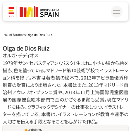
HOME
/
Authors
/
Olga de Dios Ruiz
Olga de Dios Ruiz
オルガ‧デディオス
1979年サン‧セバスティアン（バスク）生まれ。小さい頃から絵を
描き、色を塗っている。マドリード第10芸術学校でイラストレーシ
ョン科を修了。本書は著者初の絵本で、2013年アピラ最優秀印
刷賞の受賞により出版された。本書はまた、2013年マドリード自
治州アウレリオ‧ブランコ賞や、2013年11月上海国際児童図書
展の国際優良絵本部門で金のかざぐるま賞も受賞。現在マドリ
ードに住み、グラフィックデSイナーの仕事をしつつ、イラストレー
ターを描いている。本書は、イラストレーションが教育や連帯の
大切さを伝える手段となることを心がけた作品。
児童書・YA