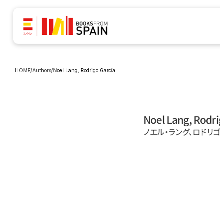
HOME
/
Authors
/
Noel Lang, Rodrigo García
Noel Lang, Rodri
ノエル・ラング、ロドリ