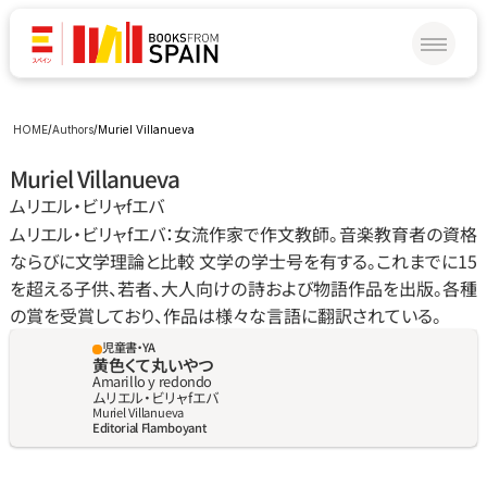
HOME
/
Authors
/
Muriel Villanueva
Muriel Villanueva
ムリエル‧ビリャfエバ
ムリエル‧ビリャfエバ：⼥流作家で作⽂教師。⾳楽教育者の資格
ならびに⽂学理論と⽐較 ⽂学の学⼠号を有する。これまでに15
を超える⼦供、若者、⼤⼈向けの詩および物語作品を出版。各種
の賞を受賞しており、作品は様々な⾔語に翻訳されている。
児童書・YA
黄色くて丸いやつ
Amarillo y redondo
ムリエル‧ビリャfエバ
Muriel Villanueva
Editorial Flamboyant