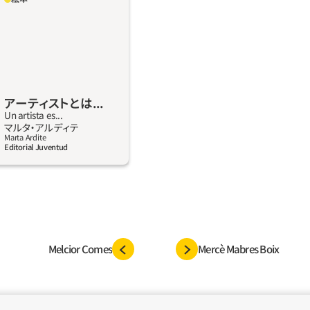
でしょう？ その創造性を
しょう？ きっと答えはひ
う。しかしだれもが想像
なみはずれたものを生み出
のはたしかです！ この絵本
術に対する先入観を打ち破
アーティストとは...
小さなマニフェストです。
Un artista es...
トのすがた、そして想像力
詳しく見る
マルタ・アルディテ
して世界を見るその視点
Marta Ardite
Editorial Juventud
ます。
Melcior Comes
Mercè Mabres Boix