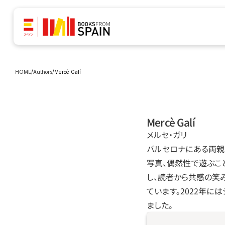
HOME
/
Authors
/
Mercè Galí
Mercè Galí
メルセ・ガリ
バルセロナにある両親
写真、偶然性で遊ぶこ
し、読者から共感の笑
ています。2022年に
ました。