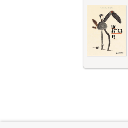
アーティストとは何
刺激するものは何で
とつではないでしょ
し、感動し、そして
す能力をもっている
は、神格化された芸
ることを目的とした
私たちをアーティス
や創造的な自由を通
に、より近づけてくれ