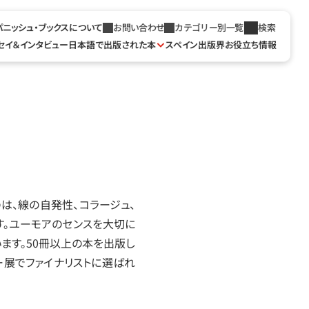
パニッシュ・ブックスについて
お問い合わせ
カテゴリー別一覧
検索
セイ＆インタビュー
日本語で出版された本
スペイン出版界お役立ち情報
は、線の自発性、コラージュ、
す。ユーモアのセンスを大切に
ます。50冊以上の本を出版し
ー展でファイナリストに選ばれ