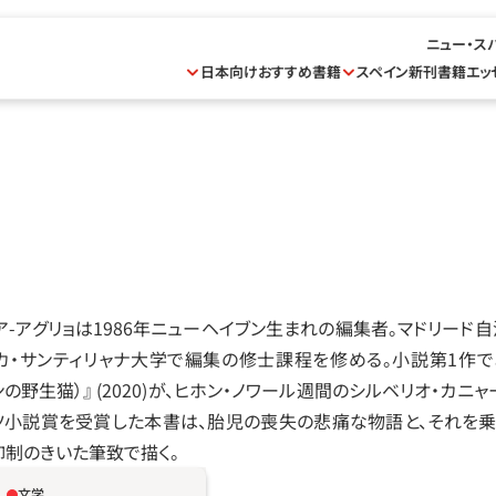
ニュー・ス
日本向けおすすめ書籍
スペイン新刊書籍
エッ
ア-アグリョは1986年ニューヘイブン生まれの編集者。マドリード
サンティリャナ大学で編集の修士課程を修める。小説第1作である『Los ga
ゲレンの野生猫）』 (2020)が、ヒホン‧ノワール週間のシルベリオ‧
ケッツ小説賞を受賞した本書は、胎児の喪失の悲痛な物語と、それを
抑制のきいた筆致で描く。
文学