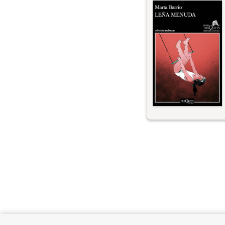
ある若い女性は、妊
ふれている。赤ん坊
するか、名前をどう
うに暮らそうかと、
れと計画を立て始め
で小さな事件が起き
通り抜けているとき
た数匹の犬に襲われ
胎児に影響はないこ
テラン医師が、事前
やしい影がエコーに
胎という不可避のテ
豊かな若い女性作家
に駆使し、感傷に陥
し考察させ、特に若
社会状況を間接的に