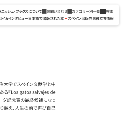
パニッシュ・ブックスについて
お問い合わせ
カテゴリー別一覧
検索
セイ＆インタビュー
日本語で出版された本
スペイン出版界お役立ち情報
自治大学でスペイン文献学と中
tos salvajes de 
カニャーダ記念賞の最終候補になっ
乗り越え、人生の前で再び自己