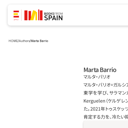
HOME
/
Authors
/
Marta Barrio
Marta Barrio
マルタ‧バリオ
マルタ‧バリオ=ガルシ
東学を学び、サラマンカ‧
Kerguelen（ケル
た。2021年トゥス
肯定する力を、冷たい