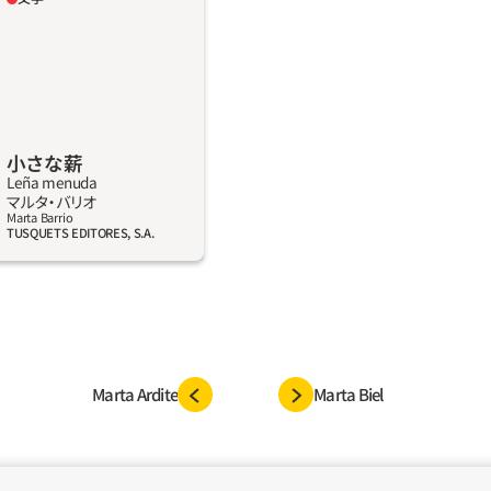
娠を確認し、喜びに満ちあ
のために家をどうアレンジ
するか、子どもとどんなふ
パートナーとともにあれこ
る。だがある朝、通勤途中
る。近道をしようと公園を
小さな薪
、飼い主がとめきれなかっ
Leña menuda
、彼女は倒される。病院で
詳しく見る
マルタ‧バリオ
とがわかるが、ひとりのベ
Marta Barrio
TUSQUETS EDITORES, S.A.
に検知されるべきだったあ
映っているのに気づく。堕
ーマを扱った衝撃作。才能
が、さまざまな語りを巧み
ることなく読者の心を動か
い世代の、現代スペインの
Marta Ardite
Marta Biel
描きだす。