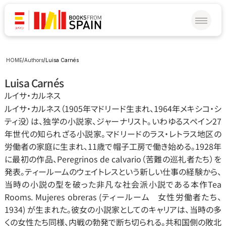
HOME
/
Authors
/
Luisa Carnés
Luisa Carnés
ルイサ‧カルネス
ルイサ‧カルネス（1905年マドリード生まれ、1964年メキシコ‧シ
ティ没）は、独学の小説家、ジャーナリスト。いわゆるスペイン27
年世代の知られざる小説家。マドリードのラス‧レトラス地区の
労働者の家庭に生まれ、11歳で帽子工房で働き始める。1928年
に最初の作品、Peregrinos de calvario（苦難の巡礼者たち）を
発表。ティールームのウェイトレスという新しい仕事の経験から、
当時の小説の型を破った非凡な社会派小説である本作Tea 
Rooms. Mujeres obreras (ティールーム   女性労働者たち、
1934) が生まれた。彼女の小説家としてのキャリアは、当時の多
くの女性たち同様、内戦の勃発で断ち切られる。共和国側の敗北