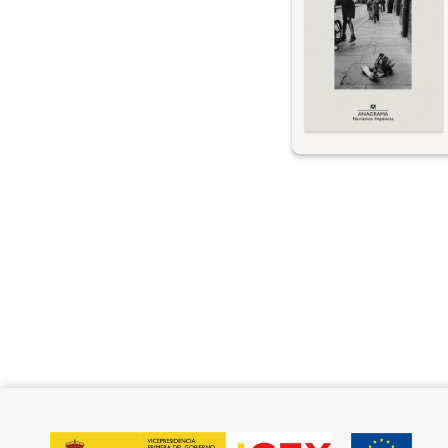
は強い、たぶん強す
かあるいは生死不明
のマドリードに、マ
国民党創設者のマヌ
可能性をもてあそぶ
然、未亡人になって
には育てなければな
る。そこにもうひと
もたちの世話をする
った自分のきょうだ
いつも自慢する。そ
ーニャ人。1980
を抱えて現れると、
く。語り手である臆
生は、独特な形で変
も時代に感じた、人
ての回顧録。