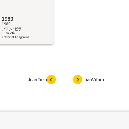
ぎる女たちと、死んでいる
の男たち。70年代の終わり
1980
リア・ヒメネスの歌を聞き、
1980
エル・フラガを押しのける
詳しく見る
フアン‧ビラ
進歩的な母親がいた。突
Juan Vilà
Editorial Anagrama
自由を手に入れるが、彼女
らない子どもが3人もい
り登場するのが、その子ど
残忍な祖母。わずか16歳だ
いを屍衣で包んだ経験を
して上品な金持ちのカタル
Juan Trejo
Juan Villoro
年の午後や夜が暗い影や秘密
みんなの人生が変わってい
病で怒りを抱えた少年の人
化する。わたしたちが子ど
生の重苦しさや家族につい