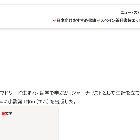
ニュー・ス
日本向けおすすめ書籍
スペイン新刊書籍
エッ
年、マドリード生まれ。哲学を学ぶが、ジャーナリストとして生計を立
2年に小説第1作m（エム）を出版した。
文学
べての家族に当てはまる物語
すべての家族に。つまり欠
一般的な家族ともいう。そ
ければ暴力もない。いるの