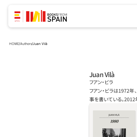
HOME
/
Authors
/
Juan Vilà
Juan Vilà
フアン‧ビラ
フアン‧ビラは1972
事を書いている。201
本書『1980』はす
だ。少なくともほぼ
陥のある家族。ごく
こには性的虐待もな