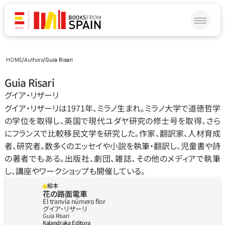
HOME
/
Authors
/
Guia Risari
Guia Risari
グイア・リザーリ
グイア・リザーリは1971年、ミラノ生まれ。ミラノ大学で道徳哲学
の学位を取得し、英国で現代ユダヤ研究の修士号を取得、さら
にフランスで比較移民文学を研究した。作家、翻訳家、人材育成
者、研究者。数多くのエッセイや小説を執筆・翻訳し、児童書や詩
の著者でもある。出版社、劇団、雑誌、その他のメディアで執筆
し、講座やワークショップも開催している。
絵本
花の路面電車
El tranvía número flor
グイア・リザーリ
Guia Risari
Kalandraka Editora