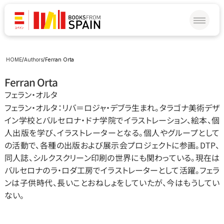
HOME
/
Authors
/
Ferran Orta
Ferran Orta
フェラン‧オルタ
フェラン‧オルタ：リバ＝ロジャ‧デブラ⽣まれ。タラゴナ美術デザ
イン学校とバルセロナ‧ドナ学院でイラストレーション、絵本、個
⼈出版を学び、イラストレーターとなる。個⼈やグループとして
の活動で、各種の出版および展⽰会プロジェクトに参画。DTP、
同⼈誌、シルクスクリーン印刷の世界にも関わっている。現在は
バルセロナのラ‧ロダ工房でイラストレーターとして活躍。フェラ
ンは⼦供時代、⻑いことおねしょをしていたが、今はもうしてい
ない。