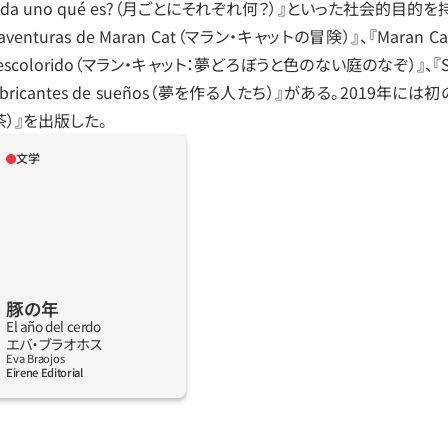
s ¿Cada uno qué es?（月ごとにそれぞれ何？）』といった社会的
turas de Maran Cat（マラン・キャットの冒険）』、『Maran Cat: El 
dín descolorido（マラン・キャット：夢どろぼうと色のない庭のなぞ）』、『Sent
abricantes de sueños（夢を作る人たち）』がある。2019年には
お茶）』を出版した。
文学
に生まれ、驚くべき絆で結
、ハシント、テロ、イバン、
物を中心に繰り広げられ
ぐいひきこむ。 働いていた
彼らの人生がどうなって
は展開する。彼らの夢、秘
豚の年
藤があらわになり、その行
El año del cerdo
いていく。 巧妙な文章が読
詳しく見る
エバ・ブラオホス
と同盟の世界へと誘いこ
Eva Braojos
Eirene Editorial
すべてを収穫することがで
る強烈な人間ドラマ。