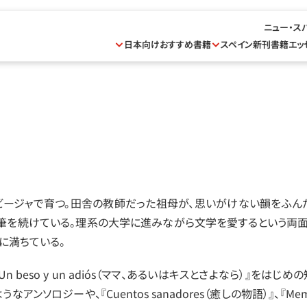
ニュー・ス
日本向けおすすめ書籍
スペイン新刊書籍
エッ
ビージャで育つ。田舎の教師だった祖母が、思いがけない韻をふん
筆を続けている。理系の大学に進みながら文学を愛するという両面
に満ちている。
Un beso y un adiós（ママ、あるいはキスとさよなら）』をはじめの短編
うなアンソロジーや、『Cuentos sanadores（癒しの物語）』、『Memo