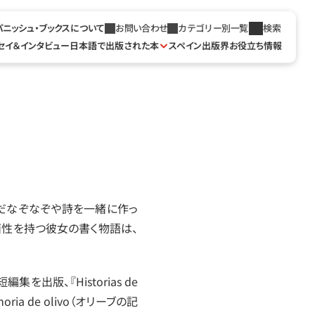
パニッシュ・ブックスについて
お問い合わせ
カテゴリー別一覧
検索
セイ＆インタビュー
日本語で出版された本
スペイン出版界お役立ち情報
だなぞなぞや詩を一緒に作っ
性を持つ彼女の書く物語は、
集を出版、『Historias de 
ria de olivo（オリーブの記