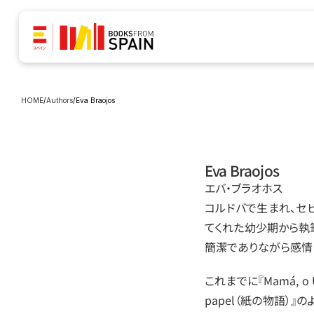
HOME
/
Authors
/
Eva Braojos
Eva Braojos
エバ・ブラオホス
コルドバで生まれ、セ
てくれた幼少期から執
簡潔でありながら感情
これまでに『Mamá, o 
papel（紙の物語）』のよ