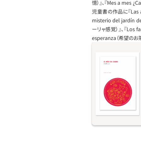
憶）』、『Mes a me
児童書の作品に『Las aven
misterio del jar
ーリャ感覚）』、『Los f
esperanza（希望の
中国の暦でいう豚年
ばれたエルビラ、アナ
フランという登場人
る小説。読者をぐい
工場の閉鎖によって
いくかを巡って物語
密、そして内なる葛
動が新たな結果を招
者をとらえ、裏切り
む。種子を蒔けば、
きるのかを問いかけ