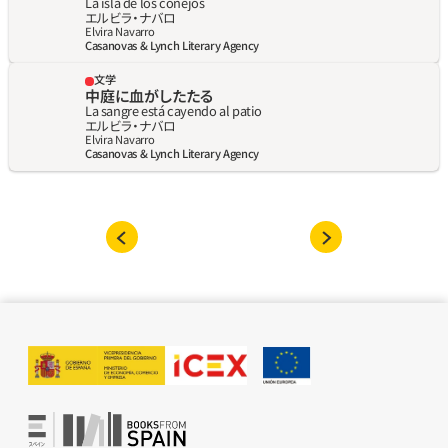
La isla de los conejos
エルビラ・ナバロ
Elvira Navarro
Casanovas & Lynch Literary Agency
文学
中庭に血がしたたる
La sangre está cayendo al patio
エルビラ・ナバロ
Elvira Navarro
Casanovas & Lynch Literary Agency