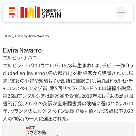
HOME
/
Authors
/
Elvira Navarro
Elvira Navarro
エルビラ・ナバロ
エルビラ・ナバロ（ウエルバ、1978年生まれ）は、デビュー作『La 
ciudad en invierno（冬の都市）』を批評家から絶賛された。以
来、彼女の小説や短編は7か国語に翻訳され、第7回ドゥルセ・チ
ャコンスペイン文学賞、第5回リベラ・デル・ドゥエロ短編小説賞、
第26回アンダルシア批評家賞を受賞。2019年には『兎の島』（国
書刊行会、2022）の英訳が全米図書賞の候補に選ばれた。2010
年、グランタ誌により「スペイン語圏で最も優れた35歳以下の22
人の作家」の一人に選出された。
文学
うさぎの島