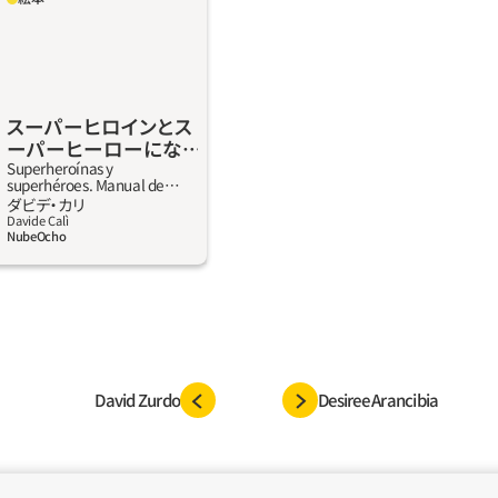
ーやスーパーヒロインに
る？ とても大変な仕事
ュアルがあればかなり簡単
パースーツを選ぶとき、最
を決めるとき、スーパーグ
スーパーヒロインとス
き、秘密基地はどこがいい
ーパーヒーローにな
のスーパーヒーローになる
るためのマニュアル
Superheroínas y
superhéroes. Manual de
を教えてくれる。
instrucciones
詳しく見る
ダビデ‧カリ
Davide Calì
NubeOcho
David Zurdo
Desiree Arancibia