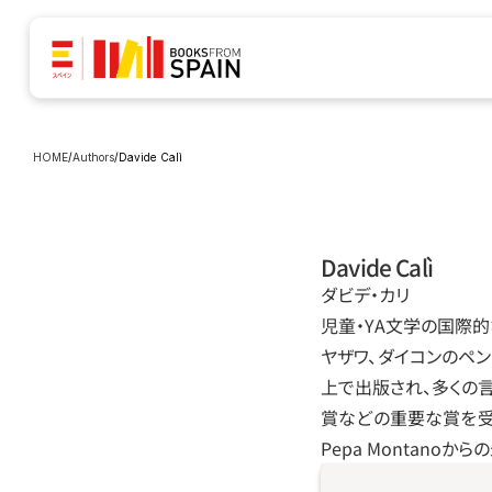
HOME
/
Authors
/
Davide Calì
Davide Calì
ダビデ‧カリ
児童‧YA文学の国際的
ヤザワ、ダイコンのペン
上で出版され、多くの言
賞などの重要な賞を受賞。『N
Pepa Montanoか