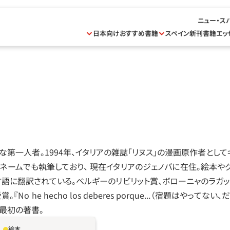
ニュー・ス
日本向けおすすめ書籍
スペイン新刊書籍
エッ
な第一人者。1994年、イタリアの雑誌「リヌス」の漫画原作者として
ネームでも執筆しており、 現在イタリアのジェノバに在住。絵本やグ
語に翻訳されている。ベルギーのリビリット賞、ボローニャのラガッツ
o he hecho los deberes porque...（宿題はやってない
らの最初の著書。
絵本