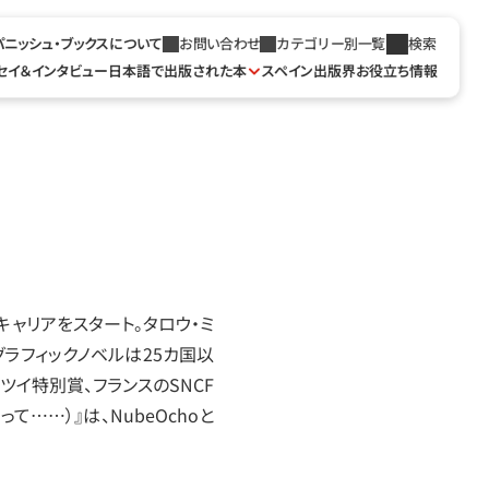
パニッシュ・ブックスについて
お問い合わせ
カテゴリー別一覧
検索
セイ＆インタビュー
日本語で出版された本
スペイン出版界お役立ち情報
キャリアをスタート。タロウ‧ミ
ラフィックノベルは25カ国以
イ特別賞、フランスのSNCF
、だって……）』は、NubeOchoと