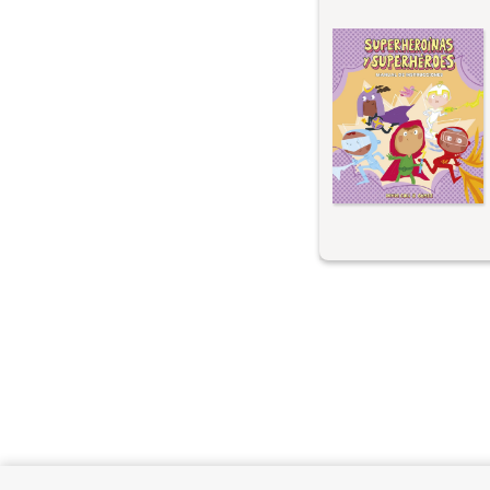
君はスーパーヒーロ
なることを考えてい
だけれど、このマニ
になるだろう。スー
良のスーパーパワー
ループを結成すると
のかなどなど、憧れ
ために必要なすべて