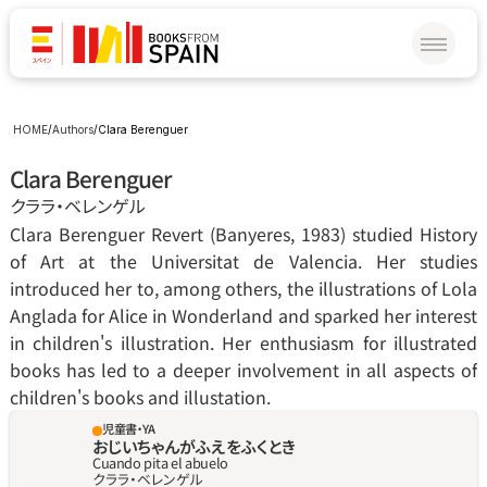
HOME
/
Authors
/
Clara Berenguer
Clara Berenguer
クララ‧ベレンゲル
Clara Berenguer Revert (Banyeres, 1983) studied History 
of Art at the Universitat de Valencia. Her studies 
introduced her to, among others, the illustrations of Lola 
Anglada for Alice in Wonderland and sparked her interest 
in children's illustration. Her enthusiasm for illustrated 
books has led to a deeper involvement in all aspects of 
children's books and illustation.
児童書・YA
おじいちゃんがふえをふくとき
Cuando pita el abuelo
クララ‧ベレンゲル