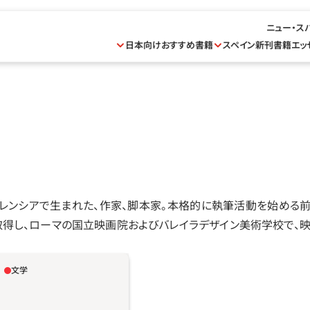
ニュー・ス
日本向けおすすめ書籍
スペイン新刊書籍
エッ
、バレンシアで生まれた、作家、脚本家。本格的に執筆活動を始める
得し、ローマの国立映画院およびバレイラデザイン美術学校で、映
文学
の小村落を通る州道500号
の物語で構成される。情熱
知性が交錯する独特の雰