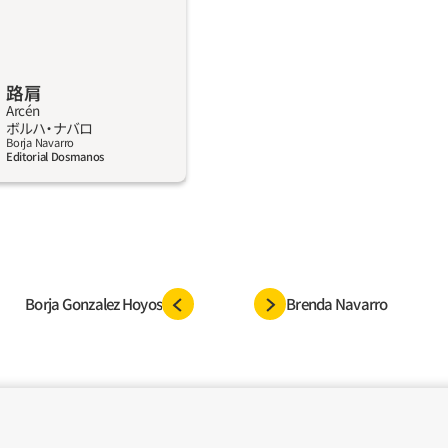
地中海の風景へ読者をぐい
路肩
Arcén
詳しく見る
ボルハ・ナバロ
Borja Navarro
Editorial Dosmanos
Borja Gonzalez Hoyos
Brenda Navarro