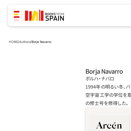
HOME
/
Authors
/
Borja Navarro
Borja Navarro
ボルハ・ナバロ
1994年の明るい冬
空宇宙工学の学位を取
の修士号を修得した。
本書は、バレンシア
線を舞台とした一連
と批判とユーモアと