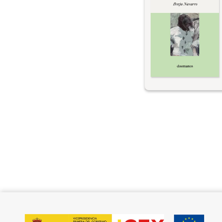
囲気のなか、灼熱の
ぐいと誘いこむ。