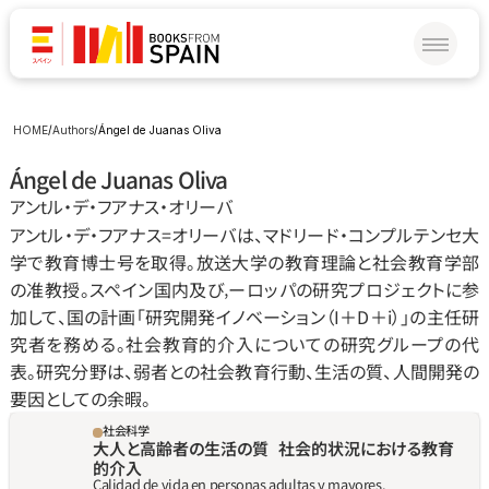
HOME
/
Authors
/
Ángel de Juanas Oliva
Ángel de Juanas Oliva
アンtル‧デ‧フアナス‧オリーバ
アンtル‧デ‧フアナス=オリーバは、マドリード‧コンプルテンセ大
学で教育博士号を取得。放送大学の教育理論と社会教育学部
の准教授。スペイン国内及び‚ーロッパの研究プロジェクトに参
加して、国の計画「研究開発イノベーション（I＋D＋i）」の主任研
究者を務める。社会教育的介入についての研究グループの代
表。研究分野は、弱者との社会教育行動、生活の質、人間開発の
要因としての余暇。
社会科学
大人と高齢者の生活の質   社会的状況における教育
的介入
Calidad de vida en personas adultas y mayores. 