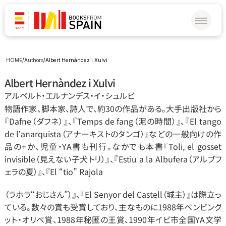
HOME
/
Authors
/
Albert Hernàndez i Xulvi
Albert Hernàndez i Xulvi
アルベルト‧エルナンデス‧イ‧シュルビ
物語作家、脚本家、詩人で、約30の作品がある。大手出版社から
『Dafne（ダフネ）』、『Temps de fang（泥の時間）』、『El tango 
de lʼanarquista（アナーキストのタンゴ）』などの一般向けの作
品の+か、児童‧YA書も刊行。なかでも本書『Toli, el gosset 
invisible（見えない子犬トリ）』、『Estiu a la Albufera（アルブフ
ェラの夏）』、『El “tio” Rajola
（ラホラ“おじさん”）』、『El Senyor del Castell（城主）』は際立っ
ている。数々の賞も受賞しており、主なものに1988年ベンビング
ット‧オリベ賞、1988年秘匿の王賞、1990年イビ市全国YA文学