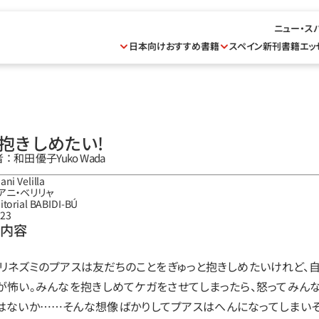
ニュー・ス
日本向けおすすめ書籍
スペイン新刊書籍
エッ
抱きしめたい！
：和田 優子
Yuko Wada
ani Velilla
アニ‧ベリリャ
itorial BABIDI-BÚ
23
・内容
リネズミのプアスは友だちのことをぎゅっと抱きしめたいけれど、
が怖い。みんなを抱きしめてケガをさせてしまったら、怒ってみん
はないか……そんな想像ばかりしてプアスはへんになってしまいそ