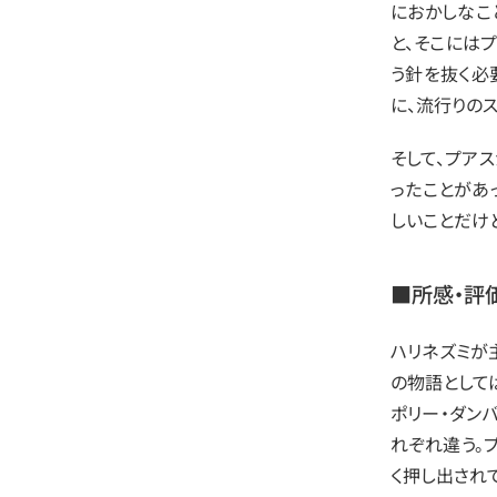
におかしなこ
と、そこには
う針を抜く必
に、流行りの
そして、プア
ったことがあ
しいことだけ
■所感・評
ハリネズミが
の物語としては
ポリー・ダン
れぞれ違う。
く押し出され