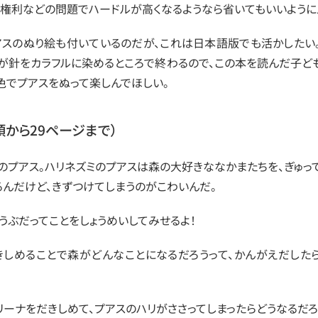
、権利などの問題でハードルが高くなるようなら省いてもいいように
アスのぬり絵も付いているのだが、これは日本語版でも活かしたい
が針をカラフルに染めるところで終わるので、この本を読んだ子ど
色でプアスをぬって楽しんでほしい。
頭から29ページまで）
のプアス。ハリネズミのプアスは森の大好きななかまたちを、ぎゅっ
るんだけど、きずつけてしまうのがこわいんだ。
ょうぶだってことをしょうめいしてみせるよ！
きしめることで森がどんなことになるだろうって、かんがえだした
リーナをだきしめて、プアスのハリがささってしまったらどうなるだろ