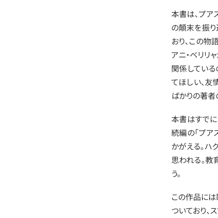
本書は、プア
の顛末を振り
おり、この物
アニ・ベリリ
関係している
てほしい、友
ばかりの著者
本書はすでに
続編の「プア
かがえる。ハ
思われる。教
う。
この作品には
ついており、