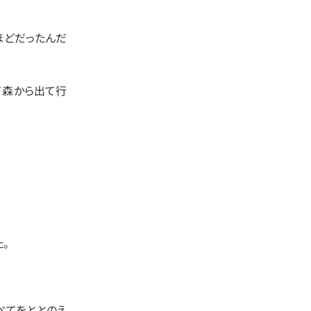
ほどだったんだ
て森から出て行
。
べてをととのえ