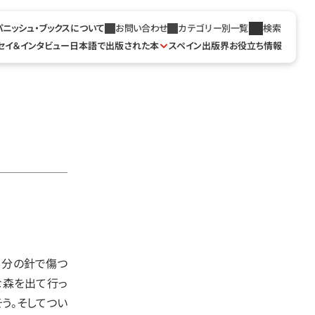
パニッシュ・ブックスについて
お問い合わせ
カテゴリー別一覧
検索
セイ＆インタビュー
日本語で出版された本
スペイン出版界お役立ち情報
自分の針で傷つ
な森を出て行っ
う。そしてつい