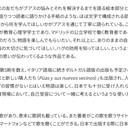
スの友だちがプアスの悩みとそれを解決するまでを語る絵本部分と
返りつつ読者に語りかける手紙のような、ほぼ文字で構成される
語から何を学んでほしいかがプアスを通じて丁寧に語られている。
ャが教育心理学学士であり、マドリッドの公立学校で働く教育者であ
のだろう。物語を楽しんでもらいたい。それ以上に、ありのままの
情の大切さに気づいてほしい、ハグの効用を知ってほしい、というよ
の思いが伝わってくるような作品である。
第5刷を数え、イタリア語版に続きポルトガル語版の出版も予定さ
スと新しい隣人たち（
Púas y sus nuevos vecinos
）」も出版され、
グの習慣がないとはいえ物語は楽しく、日本でも十分に受け入れ
育現場において、自己受容について一緒に考えるというような使い
歌があり、巻末に歌詞も載っている。また著者がこの歌を歌うサイト
スマートフォンなどで歌を聴くことができる。日本で出版する際に日