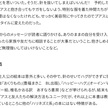
とを思いついた。そうだ、針を抜いてしまえばいいんだ！　予約し
プアスと抱き合ってもケガをしないよう、特別な服を着た仲間たちが
要はなくなったけれども、せっかく美容院にやってきたのでプアス
スタイルに変えたのだった。
スからのメッセージが読者に語りかける。ありのままの自分を受け入
ったら家族や友だちに相談することが大事だということ、抱きしめ
ど無理強いしてはいけないことなど。
価
主人公の絵本は意外と多い。その中で、針のせいでハグができずに
『おくりもの』(豊福まきこ　BL出版)、『ハッピー・ハグ』(オーイン・
バー絵、椎名かおる訳　あすなろ書房 )などが挙げられるが、結末
プアスと友人たちの解決方法もユニークだが、それ以上に本書は
ているところに他の「ハリネズミ系」の本にはない特徴がある。