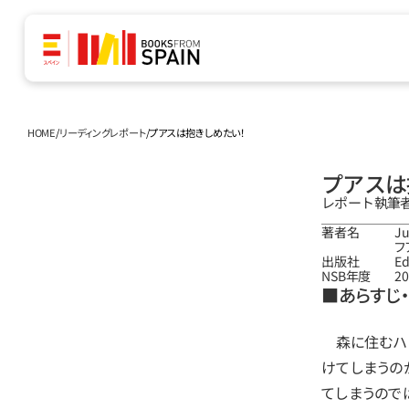
HOME
/
リーディングレポート
/
プアスは抱きしめたい！
プアスは
レポート執筆者
著者名
Ju
フ
出版社
Ed
NSB年度
20
■あらすじ
　森に住むハ
けてしまうの
てしまうので