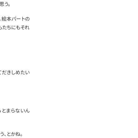
思う。
。絵本パートの
もたちにもそれ
てだきしめたい
らとまらないん
う、とかね。