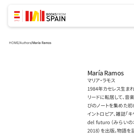
HOME
/
Authors
/
María Ramos
María Ramos
マリア‧ラモス
1984年カセレス生
リードに転居して、音
びのノートを集めた初め
イントロピア、雑誌「キウ
del futuro（みらいの本
2018）を出版。物語