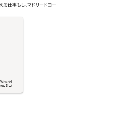
える仕事もし、マドリードヨー
ラクターた
もたちがゲ
の名前を結
ックを理解
ティビティ
しく見る
ísica del
es, S.L.)