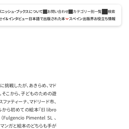
パニッシュ・ブックスについて
お問い合わせ
カテゴリー別一覧
検索
セイ＆インタビュー
日本語で出版された本
スペイン出版界お役立ち情報
に挑戦したが、あきらめ、マド
。そこから、子どものための遊
スファティーナ、マドリード市、
初めての絵本『El libro 
ulgencio Pimentel SL 、
。マンガと絵本のどちらも手が