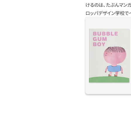
けるのは、たぶんマン
ロッパデザイン学校で
バブルガムボーイは
え、だれでも経験が
る。新しいクラスメ
うだろう。頭がガム
いかな。まわりを見
っこもエルネストも
ごくて、いろんなこ
きるだろう。ただの
の！ みんな同じだ
いいんだよ。ベストセラ
futuro（みらいの本）』（Fu
2018-当サイト20
のイラストを手が
『Picnic（ピクニ
モスが、その才能を