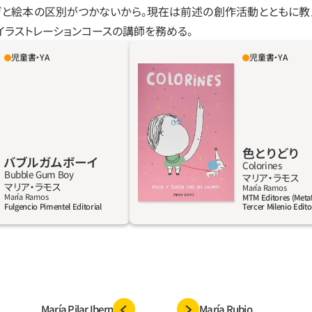
ガと絵本の区別がつかないから。現在は前述の創作活動とともに教
イラストレーションコースの講師を務める。
児童書・YA
児童書・YA
新しい学校で新学年を迎
マリア・ラモスの親しみやすいキャ
あるように怖気づいてい
ちに手をとられて、ごく小さな子ど
イトは自分のことをどう思
ームや課題に挑戦しながら、色と色
だからって、いじめられな
びつけられるようになる。色のマジ
まわしてみると、たまねぎ
するための、見開き展開の20のアク
みかんちゃんもみんなす
ー。
色とりどり
バブルガムボーイ
とができる。自分は何がで
Colorines
Bubble Gum Boy
マリア‧ラモス
ガムだもん…。何言ってる
詳しく見る
詳
マリア‧ラモス
María Ramos
ったらたいへん。違うから
María Ramos
MTM Editores (Metaf
Fulgencio Pimentel Editorial
Tercer Milenio Editor
ー『El libro del
lgencio Pimentel SL 、
19年日本向けおすすめ書籍）
け、珠玉の個性派書籍
ック）』を創りあげたマリア・ラ
遺憾なく発揮した、ガムの
María Pilar Ibern
María Rubio