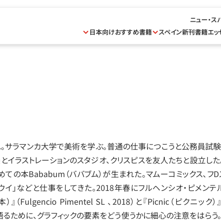
ニュー・ス
日本向けおすすめ書籍
スペイン新刊書籍
エッ
まれ。サラマンカ大学で美術を学ぶ。普通の仕事につこうと公務員試験
楽とイラストレーションのスタジオ、クリスピスを友人たちと設立した
ての本Bababum（ババブム）が生まれた。マムーコミックス、フD
イ」などと仕事をしてきた。2018年春にフルヘンシオ‧ピメンテルから
）』（Fulgencio Pimentel SL 、2018）と『Picnic（ピクニック）』（F
を語るために、グラフィックの要素をどう使うかに細心の注意をはらう