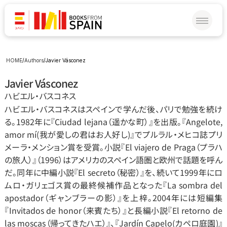
HOME
/
Authors
/
Javier Vásconez
Javier Vásconez
ハビエル‧バスコネス
ハビエル‧バスコネスはスペインで学んだ後、パリで勉強を続け
る。1982年に『Ciudad lejana（遥かな町）』を出版。『Angelote, 
amor mí(我が愛しの君はお人好し)』でプルラル‧メヒコ誌プリ
メーラ‧メンション賞を受賞。小説『El viajero de Praga（プラハ
の旅人）』（1996）はアメリカのスペイン語圏と欧州で話題を呼ん
だ。同年に中編小説『El secreto（秘密）』を、続いて1999年にロ
ムロ‧ガリェゴス賞の最終候補作品となった『La sombra del 
apostador（ギャンブラーの影）』を上梓。2004年には短編集
『Invitados de honor（来賓たち）』と長編小説『El retorno de 
las moscas（帰ってきたハエ）』、『Jardín Capelo(カペロ庭園)』